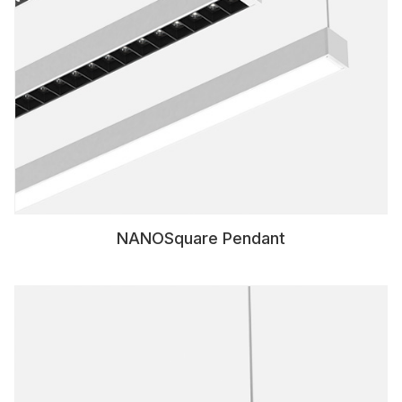
NANOSquare Pendant