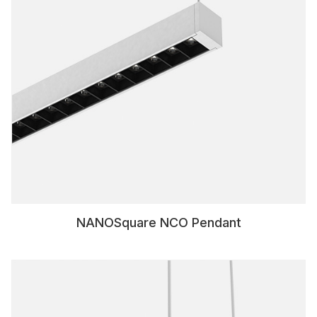
NANOSquare NCO Pendant