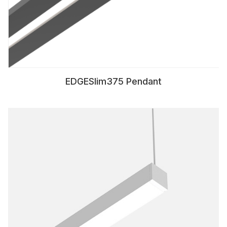
EDGESlim375 Pendant