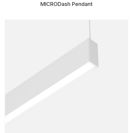
MICRODash Pendant