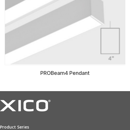
PROBeam4 Pendant
Product Series