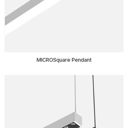
MICROSquare Pendant